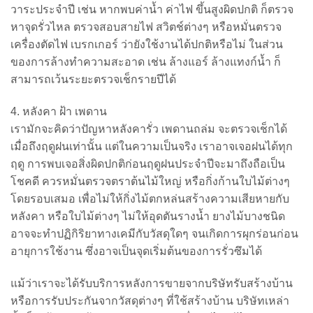
วาระประจำปี เช่น หากพบค่าน้ำ ค่าไฟ ขึ้นสูงผิดปกติ ก็ตรวจ
หาจุดรั่วไหล ตรวจสอบสายไฟ สวิตช์ต่างๆ หรือหมั่นตรวจ
เครื่องตัดไฟ เบรกเกอร์ ว่ายังใช้งานได้ปกติหรือไม่ ในส่วน
ของการล้างทำความสะอาด เช่น ล้างแอร์ ล้างแทงก์น้ำ ก็
สามารถเว้นระยะตรวจเช็กรายปีได้
4. หลังคา ฝ้า เพดาน
เรามักจะคิดว่าปัญหาหลังคารั่ว เพดานถล่ม จะตรวจเช็กได้
เมื่อถึงฤดูฝนเท่านั้น แต่ในความเป็นจริง เราอาจเจอฝนได้ทุก
ฤดู การพบเจอสิ่งผิดปกติก่อนฤดูฝนประจำปีจะมาถึงถือเป็น
โชคดี ควรหมั่นตรวจตราต้นไม้ใหญ่ หรือกิ่งก้านใบไม้ต่างๆ
โดยรอบเสมอ เพื่อไม่ให้กิ่งไม้ตกหล่นสร้างความเสียหายกับ
หลังคา หรือใบไม้ต่างๆ ไม่ให้อุดตันรางน้ำ ยางไม้บางชนิด
อาจจะทำปฏิกิริยาทางเคมีกับวัสดุใดๆ จนเกิดการผุกร่อนก่อน
อายุการใช้งาน ซึ่งอาจเป็นจุดเริ่มต้นของการรั่วซึมได้
แม้ว่าเราจะได้รับบริการหลังการขายจากบริษัทรับสร้างบ้าน
หรือการรับประกันจากวัสดุต่างๆ ที่ใช้สร้างบ้าน บริษัทเหล่า